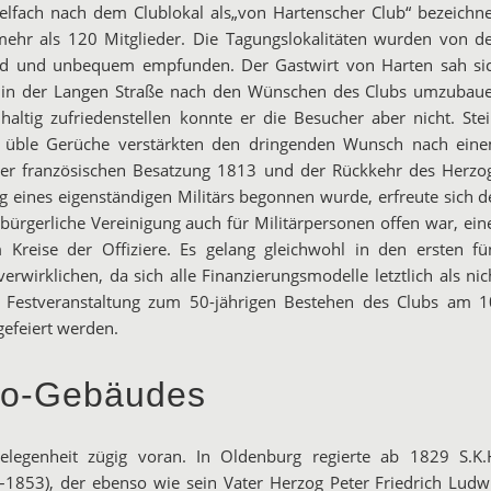
fach nach dem Clublokal als„von Hartenscher Club“ bezeichne
ehr als 120 Mitglieder. Die Tagungslokalitäten wurden von d
hend und unbequem empfunden. Der Gastwirt von Harten sah si
al in der Langen Straße nach den Wünschen des Clubs umzubau
ltig zufriedenstellen konnte er die Besucher aber nicht. Stei
 üble Gerüche verstärkten den dringenden Wunsch nach ein
er französischen Besatzung 1813 und der Rückkehr des Herzo
ng eines eigenständigen Militärs begonnen wurde, erfreute sich d
 bürgerliche Vereinigung auch für Militärpersonen offen war, ein
Kreise der Offiziere. Es gelang gleichwohl in den ersten fü
rwirklichen, da sich alle Finanzierungsmodelle letztlich als nic
e Festveranstaltung zum 50-jährigen Bestehen des Clubs am 1
gefeiert werden.
no-Gebäudes
legenheit zügig voran. In Oldenburg regierte ab 1829 S.K.
–1853), der ebenso wie sein Vater Herzog Peter Friedrich Ludw