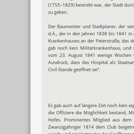
(1755–1829) bestrebt war, der Stadt du
zu geben.
Der Baumeister und Stadtplaner, der sei
d.Ä., der in den Jahren 1838 bis 1841 in
Krankenhauses an der Peterstraße, das de
gab noch kein Militärkrankenhaus, und 
vom 23. August 1841 wenige Wochen v
Ausdruck, dass das Hospital als Staatsa
Civil-Stande geöffnet sei“.
Es gab auch auf längere Zeit noch kein ei
die Offiziere die Möglichkeit bestand, 
Hofes. Prominentes Mitglied aus dem 
Zwanzigjähriger 1814 dem Club beiget
wurde und ein Vertrauter des Großherzogs