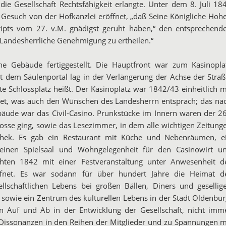
 die Gesellschaft Rechtsfähigkeit erlangte. Unter
dem 8. Juli 18
 Gesuch
von der Hofkanzlei eröffnet,
„daß Seine Königliche Hohe
ripts vom 27. v.M. gnädigst geruht haben,“
den entsprechend
Landesherrliche Genehmigung zu ertheilen.“
e Gebäude fertiggestellt.
Die Hauptfront war zum Kasinopla
t dem Säulenportal lag in der Verlängerung der
Achse der Straß
te
Schlossplatz heißt. Der Kasinoplatz war 1842/43 einheitlich m
altet, was auch den Wünschen
des Landesherrn entsprach; das na
äude war das Civil-Casino. Prunkstücke
im Innern waren der 2
hosse
ging, sowie das Lesezimmer, in dem alle wichtigen Zeitung
thek. Es gab ein
Restaurant mit Küche und Nebenräumen, e
 einen Spielsaal und Wohngelegenheit für
den Casinowirt u
ten 1842 mit einer Festveranstaltung
unter Anwesenheit d
fnet.
Es war sodann für über hundert Jahre die Heimat d
llschaftlichen Lebens bei großen
Bällen, Diners und gesellig
sowie ein Zentrum des kulturellen Lebens in der
Stadt Oldenbur
in Auf
und Ab in der Entwicklung der Gesellschaft, nicht imm
 Dissonanzen in den Reihen
der Mitglieder und zu Spannungen m