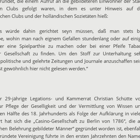
ündet, die einem Aufruf an die gebildeteren Einwohner der Sta
n Clubs gefolgt waren, in dem es unter Hinweis auf d
chen Clubs und der holländischen Sozietäten hieß:
bs würde dahin gerichtet seyn müssen, daß man stets b
be, wohin man nach eignem Gefallen stundenlang oder auf eini
r eine Spielparthie zu machen oder bei einer Pfeife Taba
er Gesellschaft zu finden. Um den Stoff zur Unterhaltung se
politische und gelehrte Zeitungen und Journale anzuschaffen sei
t gewöhnlich hier nicht gelesen werden.“
er 29-jährige Legations- und Kammerrat Christian Schütte v
zur Pflege der Geselligkeit und der Vermittlung von Wissen u
n Hälfte des 18. Jahrhunderts als Folge der Aufklärung in viel
t hat sich die „Casino-Gesellschaft zu Berlin von 1786“, die a
ichen Belehrung gebildeter Männer“ gegründet worden ist, ebenfal
gründete Vereinigung führte in den ersten Jahrzehnten den Nam