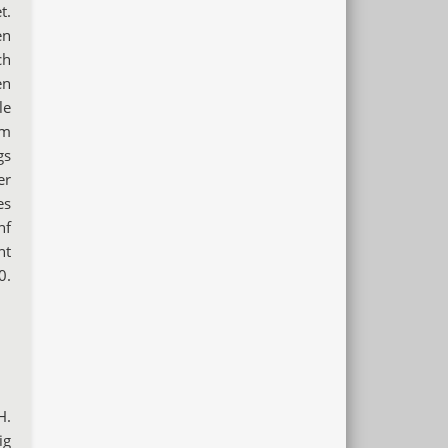
t.
en
ch
en
le
em
gs
er
es
nf
ht
0.
H.
ig