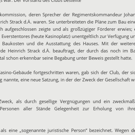
aukommission, deren Sprecher der Regimentskommandeur Joha
ch Strack d.Ä. waren. Sie unterbreiteten die Pläne zum Bau ein
ch aufgeschlossen zeigte und als großzügiger Förderer erwies; 
 Everstentores (heute Kasinoplatz) unentgeltlich zur Verfügung u
e Baukosten und die Ausstattung des Hauses. Mit der weiter
e Heinrich Strack d.Ä. beauftragt, der durch das noch im B
tal schon erkennbar seine Begabung unter Beweis gestellt hatte.
asino-Gebäude fortgeschritten waren, gab sich der Club, der si
 nannte, eine neue Satzung, in der der Zweck der Gesellschaft w
 Zweck, als durch gesellige Vergnügungen und ein zweckmäß
en Personen aller Stände Gelegenheit zur Erholung von ihr
 als eine
„sogenannte juristische Person“
bezeichnet. Wegen d