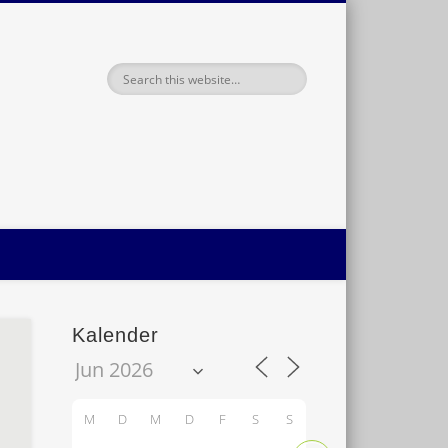
haft Oldenburg
Kalender
M
D
M
D
F
S
S