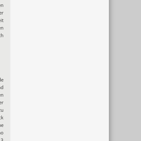
en
er
it
en
ch
de
nd
en
er
zu
ck
ne
no
 3