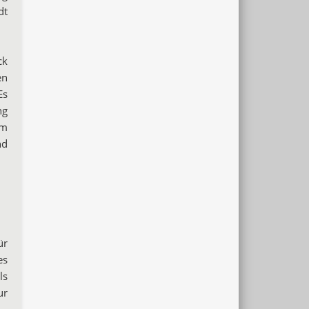
dt
ck
en
Es
ng
um
nd
ür
es
ls
ur