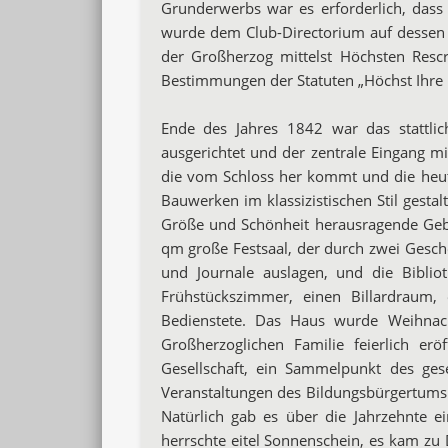
Grunderwerbs war es
erforderlich, dass
wurde dem Club-Directorium auf dessen
der Großherzog mittelst Höchsten Resc
Bestimmungen der Statuten
„Höchst Ihre 
Ende des Jahres 1842 war das stattlich
ausgerichtet und der zentrale
Eingang mi
die vom Schloss her kommt und die heu
Bauwerken im klassizistischen Stil gest
Größe und Schönheit
herausragende Geb
qm große Festsaal, der durch zwei Gesc
und Journale auslagen, und die Biblio
Frühstückszimmer,
einen Billardraum,
Bedienstete.
Das Haus wurde Weihnach
Großherzoglichen Familie feierlich eröf
Gesellschaft,
ein Sammelpunkt des gese
Veranstaltungen des Bildungsbürgertums
Natürlich gab es über die Jahrzehnte e
herrschte eitel Sonnenschein, es kam zu