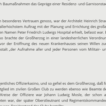
rch Baumaßnahmen das Gepräge einer Residenz- und Garnisonsta
n besonderes Vertrauen genoss, war der Architekt Heinrich Stra
 allerhöchstem Auftrag mit der Planung und Errichtung des groß
n Namen Peter Friedrich Ludwigs Hospital erhielt, befasst war. 
so brachte der Großherzog in einer landesherrlichen Verordnu
or der Eröffnung des neuen Krankenhauses seinen Willen z
nstalt
„der Aufnahme aller und jeder Personen vom Militair-
u
gentliches Offizierkasino, und so gefiel es dem Großherzog, daß f
Mitglied im zivilen Großen Club zu werden ebenso wie Beamte d
Kreise der Offiziere war Johann Ludwig Mosle, der schon a
reten war, der später Oberstleutnant und Regimentskommande
 war. Der Vorstand des Clubs bestellte