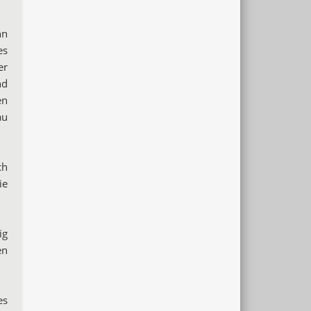
nn
es
er
nd
en
au
ch
ie
ig
en
es