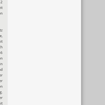
42
it
en
tz
e,
it
ch
66
en
in
nd
er
er
en
g.
er
it