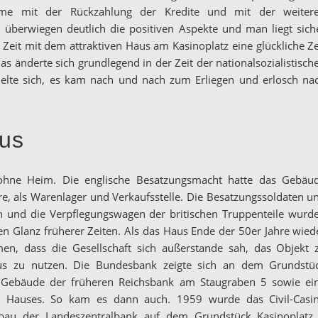
me mit der Rückzahlung der Kredite und mit der
weiter
u überwiegen
deutlich die positiven Aspekte und man liegt sich
e Zeit mit dem attraktiven Haus am
Kasinoplatz eine glückliche Ze
Das änderte sich grundlegend in der Zeit der nationalsozialistisch
elte
sich, es kam nach und nach zum Erliegen und erlosch na
us
ohne Heim. Die englische Besatzungsmacht hatte das Gebäu
re, als Warenlager und Verkaufsstelle. Die Besatzungssoldaten u
n und die Verpflegungswagen der britischen Truppenteile wurd
en Glanz früherer Zeiten. Als das Haus Ende der 50er Jahre wied
n, dass die Gesellschaft sich außerstande sah, das Objekt 
aus zu nutzen. Die Bundesbank zeigte sich an dem Grundstü
s Gebäude der früheren Reichsbank am Staugraben 5 sowie ei
s Hauses. So kam es dann auch. 1959 wurde das Civil-Casi
bau der Landeszentralbank auf dem Grundstück Kasinoplatz