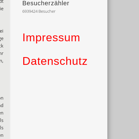
dt
Besucherzähler
ie
6939424
Besucher
ei
Impressum
ge
ck
hr
Datenschutz
n,
on
nd
en
ls
ls
en