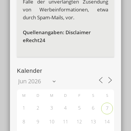
Falle der unverlangten Zusendung
von Werbeinformationen, etwa
durch Spam-Mails, vor.
Quellenangaben: Disclaimer
eRecht24
Kalender
M
D
M
D
F
S
S
1
2
3
4
5
6
7
8
9
10
11
12
13
14