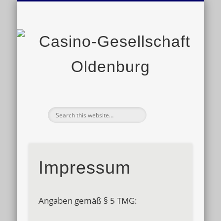
VERANSTALTUNGEN
GESCHICHTE
SATZUNG
KONTAKT
LINKS
Ge
O
Impressum
Angaben gemäß § 5 TMG: