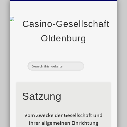
VERANSTALTUNGEN
GESCHICHTE
SATZUNG
KONTAKT
LINKS
Ge
O
Satzung
Vom Zwecke der Gesellschaft und
ihrer allgemeinen Einrichtung