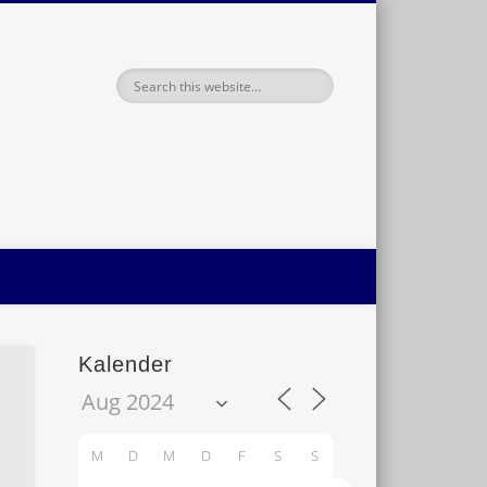
haft Oldenburg
Kalender
M
D
M
D
F
S
S