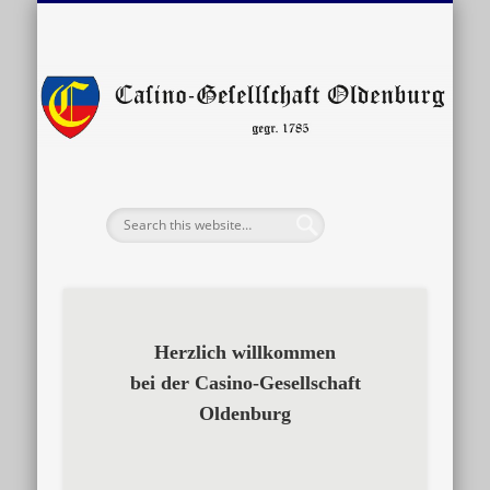
VERANSTALTUNGEN
GESCHICHTE
SATZUNG
KONTAKT
LINKS
Ge
O
Herzlich willkommen
bei der Casino-Gesellschaft
Oldenburg