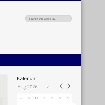
haft Oldenburg
Kalender
M
D
M
D
F
S
S