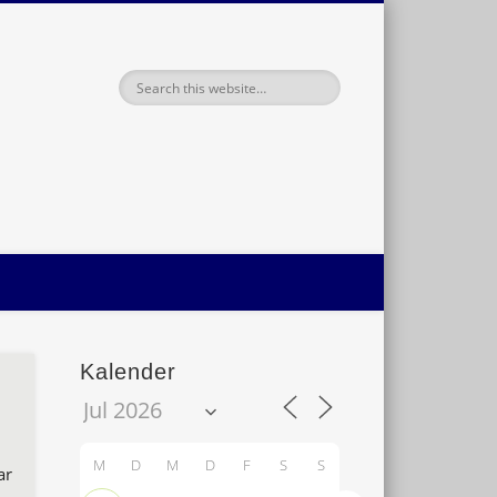
haft Oldenburg
Kalender
M
D
M
D
F
S
S
ar