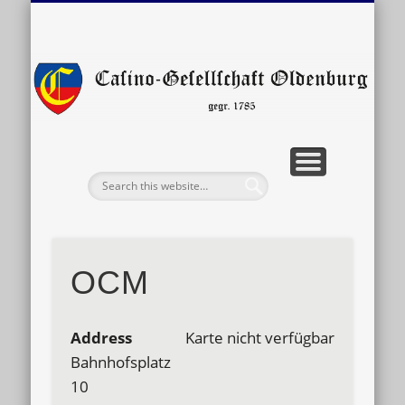
VERANSTALTUNGEN
GESCHICHTE
SATZUNG
KONTAKT
LINKS
Ge
O
OCM
Address
Karte nicht verfügbar
Bahnhofsplatz
10