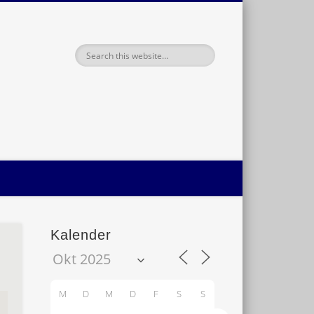
haft Oldenburg
Kalender
M
D
M
D
F
S
S