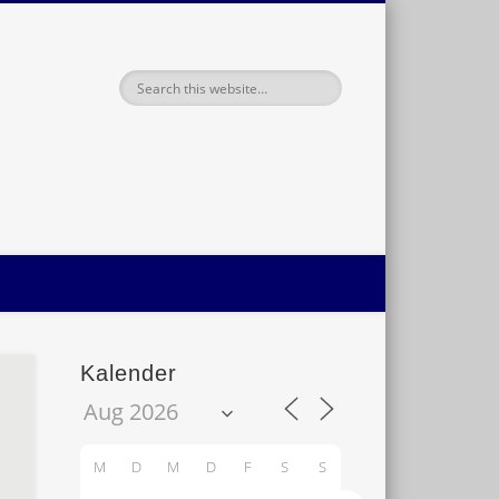
haft Oldenburg
Kalender
M
D
M
D
F
S
S