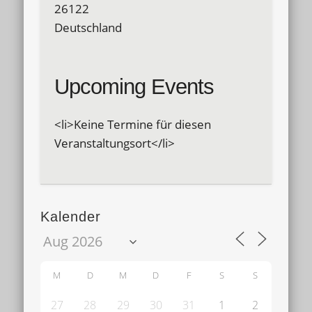
26122
Deutschland
Upcoming Events
<li>Keine Termine für diesen
Veranstaltungsort</li>
Kalender
M
D
M
D
F
S
S
27
28
29
30
31
1
2